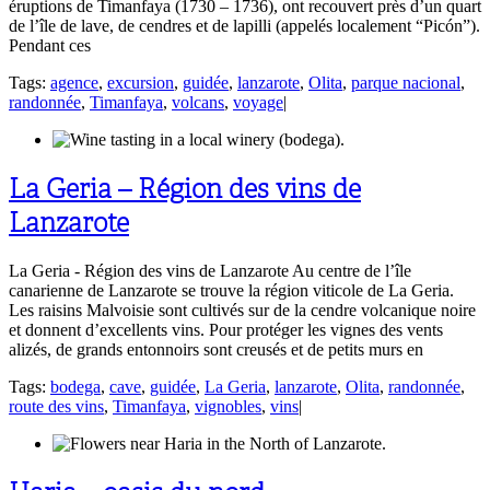
éruptions de Timanfaya (1730 – 1736), ont recouvert près d’un quart
de l’île de lave, de cendres et de lapilli (appelés localement “Picón”).
Pendant ces
Tags:
agence
,
excursion
,
guidée
,
lanzarote
,
Olita
,
parque nacional
,
randonnée
,
Timanfaya
,
volcans
,
voyage
|
La Geria – Région des vins de
Lanzarote
La Geria - Région des vins de Lanzarote Au centre de l’île
canarienne de Lanzarote se trouve la région viticole de La Geria.
Les raisins Malvoisie sont cultivés sur de la cendre volcanique noire
et donnent d’excellents vins. Pour protéger les vignes des vents
alizés, de grands entonnoirs sont creusés et de petits murs en
Tags:
bodega
,
cave
,
guidée
,
La Geria
,
lanzarote
,
Olita
,
randonnée
,
route des vins
,
Timanfaya
,
vignobles
,
vins
|