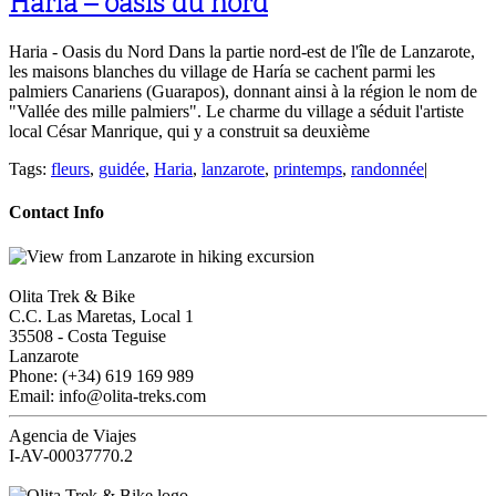
Haria – oasis du nord
Haria - Oasis du Nord Dans la partie nord-est de l'île de Lanzarote,
les maisons blanches du village de Haría se cachent parmi les
palmiers Canariens (Guarapos), donnant ainsi à la région le nom de
"Vallée des mille palmiers". Le charme du village a séduit l'artiste
local César Manrique, qui y a construit sa deuxième
Tags:
fleurs
,
guidée
,
Haria
,
lanzarote
,
printemps
,
randonnée
|
Contact Info
Olita Trek & Bike
C.C. Las Maretas, Local 1
35508
-
Costa Teguise
Lanzarote
Phone: (+34) 619 169 989
Email: info@olita-treks.com
Agencia de Viajes
I-AV-00037770.2