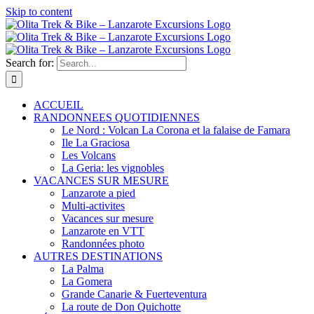
Skip to content
Search for:
ACCUEIL
RANDONNEES QUOTIDIENNES
Le Nord : Volcan La Corona et la falaise de Famara
Ile La Graciosa
Les Volcans
La Geria: les vignobles
VACANCES SUR MESURE
Lanzarote a pied
Multi-activites
Vacances sur mesure
Lanzarote en VTT
Randonnées photo
AUTRES DESTINATIONS
La Palma
La Gomera
Grande Canarie & Fuerteventura
La route de Don Quichotte