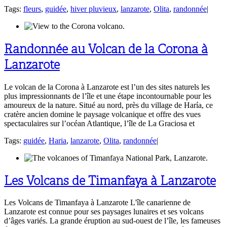
Tags:
fleurs
,
guidée
,
hiver pluvieux
,
lanzarote
,
Olita
,
randonnée
|
Randonnée au Volcan de la Corona à
Lanzarote
Le volcan de la Corona à Lanzarote est l’un des sites naturels les
plus impressionnants de l’île et une étape incontournable pour les
amoureux de la nature. Situé au nord, près du village de Haría, ce
cratère ancien domine le paysage volcanique et offre des vues
spectaculaires sur l’océan Atlantique, l’île de La Graciosa et
Tags:
guidée
,
Haria
,
lanzarote
,
Olita
,
randonnée
|
Les Volcans de Timanfaya à Lanzarote
Les Volcans de Timanfaya à Lanzarote L'île canarienne de
Lanzarote est connue pour ses paysages lunaires et ses volcans
d’âges variés. La grande éruption au sud-ouest de l’île, les fameuses