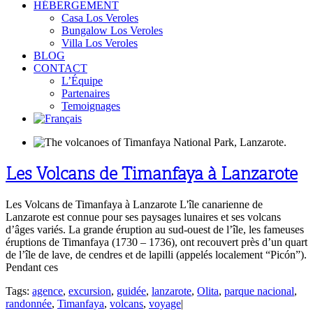
HÉBERGEMENT
Casa Los Veroles
Bungalow Los Veroles
Villa Los Veroles
BLOG
CONTACT
L’Équipe
Partenaires
Temoignages
Les Volcans de Timanfaya à Lanzarote
Les Volcans de Timanfaya à Lanzarote L'île canarienne de
Lanzarote est connue pour ses paysages lunaires et ses volcans
d’âges variés. La grande éruption au sud-ouest de l’île, les fameuses
éruptions de Timanfaya (1730 – 1736), ont recouvert près d’un quart
de l’île de lave, de cendres et de lapilli (appelés localement “Picón”).
Pendant ces
Tags:
agence
,
excursion
,
guidée
,
lanzarote
,
Olita
,
parque nacional
,
randonnée
,
Timanfaya
,
volcans
,
voyage
|