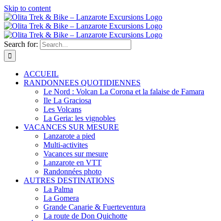
Skip to content
Search for:
ACCUEIL
RANDONNEES QUOTIDIENNES
Le Nord : Volcan La Corona et la falaise de Famara
Ile La Graciosa
Les Volcans
La Geria: les vignobles
VACANCES SUR MESURE
Lanzarote a pied
Multi-activites
Vacances sur mesure
Lanzarote en VTT
Randonnées photo
AUTRES DESTINATIONS
La Palma
La Gomera
Grande Canarie & Fuerteventura
La route de Don Quichotte