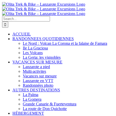
Skip
to
content
Search
for:
ACCUEIL
RANDONNEES QUOTIDIENNES
Le Nord : Volcan La Corona et la falaise de Famara
Ile La Graciosa
Les Volcans
La Geria: les vignobles
VACANCES SUR MESURE
Lanzarote a pied
Multi-activites
Vacances sur mesure
Lanzarote en VTT
Randonnées photo
AUTRES DESTINATIONS
La Palma
La Gomera
Grande Canarie & Fuerteventura
La route de Don Quichotte
HÉBERGEMENT