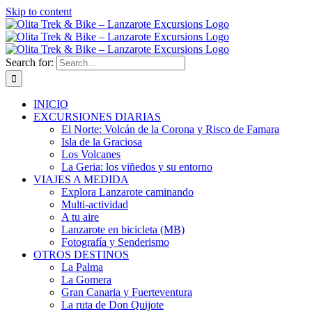
Skip to content
Search for:
INICIO
EXCURSIONES DIARIAS
El Norte: Volcán de la Corona y Risco de Famara
Isla de la Graciosa
Los Volcanes
La Geria: los viñedos y su entorno
VIAJES A MEDIDA
Explora Lanzarote caminando
Multi-actividad
A tu aire
Lanzarote en bicicleta (MB)
Fotografía y Senderismo
OTROS DESTINOS
La Palma
La Gomera
Gran Canaria y Fuerteventura
La ruta de Don Quijote