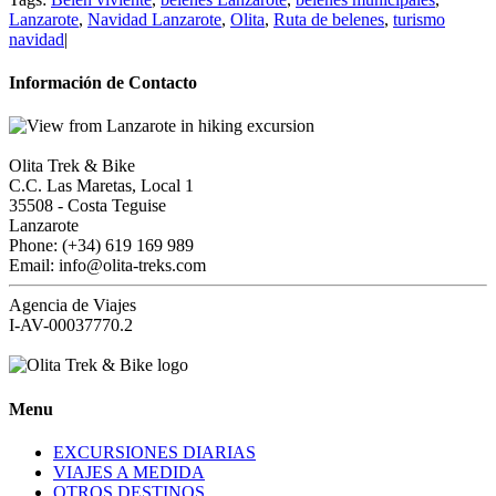
Lanzarote
,
Navidad Lanzarote
,
Olita
,
Ruta de belenes
,
turismo
navidad
|
Información de Contacto
Olita Trek & Bike
C.C. Las Maretas, Local 1
35508
-
Costa Teguise
Lanzarote
Phone: (+34) 619 169 989
Email: info@olita-treks.com
Agencia de Viajes
I-AV-00037770.2
Menu
EXCURSIONES DIARIAS
VIAJES A MEDIDA
OTROS DESTINOS