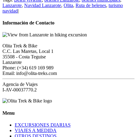
Lanzarote
,
Navidad Lanzarote
,
Olita
,
Ruta de belenes
,
turismo
navidad
|
Información de Contacto
Olita Trek & Bike
C.C. Las Maretas, Local 1
35508
-
Costa Teguise
Lanzarote
Phone: (+34) 619 169 989
Email: info@olita-treks.com
Agencia de Viajes
I-AV-00037770.2
Menu
EXCURSIONES DIARIAS
VIAJES A MEDIDA
OTROS DESTINOS