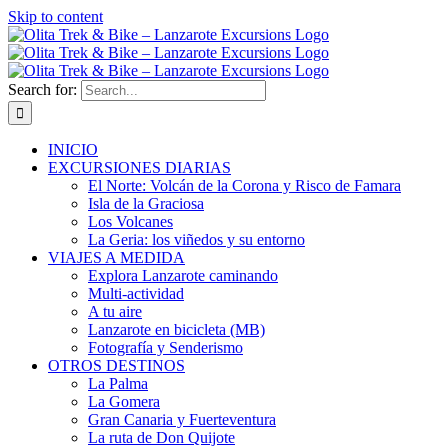
Skip to content
Search for:
INICIO
EXCURSIONES DIARIAS
El Norte: Volcán de la Corona y Risco de Famara
Isla de la Graciosa
Los Volcanes
La Geria: los viñedos y su entorno
VIAJES A MEDIDA
Explora Lanzarote caminando
Multi-actividad
A tu aire
Lanzarote en bicicleta (MB)
Fotografía y Senderismo
OTROS DESTINOS
La Palma
La Gomera
Gran Canaria y Fuerteventura
La ruta de Don Quijote