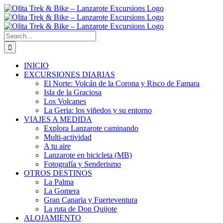
Skip
to
content
Search
for:
INICIO
EXCURSIONES DIARIAS
El Norte: Volcán de la Corona y Risco de Famara
Isla de la Graciosa
Los Volcanes
La Geria: los viñedos y su entorno
VIAJES A MEDIDA
Explora Lanzarote caminando
Multi-actividad
A tu aire
Lanzarote en bicicleta (MB)
Fotografía y Senderismo
OTROS DESTINOS
La Palma
La Gomera
Gran Canaria y Fuerteventura
La ruta de Don Quijote
ALOJAMIENTO