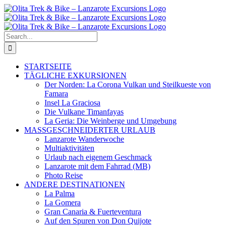
Skip
to
content
Search
for:
STARTSEITE
TÄGLICHE EXKURSIONEN
Der Norden: La Corona Vulkan und Steilkueste von
Famara
Insel La Graciosa
Die Vulkane Timanfayas
La Geria: Die Weinberge und Umgebung
MASSGESCHNEIDERTER URLAUB
Lanzarote Wanderwoche
Multiaktivitäten
Urlaub nach eigenem Geschmack
Lanzarote mit dem Fahrrad (MB)
Photo Reise
ANDERE DESTINATIONEN
La Palma
La Gomera
Gran Canaria & Fuerteventura
Auf den Spuren von Don Quijote