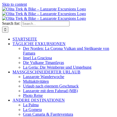
Skip to content
Search for:
STARTSEITE
TÄGLICHE EXKURSIONEN
Der Norden: La Corona Vulkan und Steilkueste von
Famara
Insel La Graciosa
Die Vulkane Timanfayas
La Geria: Die Weinberge und Umgebung
MASSGESCHNEIDERTER URLAUB
Lanzarote Wanderwoche
Multiaktivitäten
Urlaub nach eigenem Geschmack
Lanzarote mit dem Fahrrad (MB)
Photo Reise
ANDERE DESTINATIONEN
La Palma
La Gomera
Gran Canaria & Fuerteventura