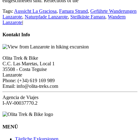
eingeschrieben sind. Reflections of the
Tags:
Aussicht La Graciosa
,
Famara Strand
,
Geführte Wanderungen
Lanzarote
,
Naturpfade Lanzarote
,
Steilküste Famara
,
Wandern
Lanzarote
|
Kontakt Info
Olita Trek & Bike
C.C. Las Maretas, Local 1
35508
-
Costa Teguise
Lanzarote
Phone: (+34) 619 169 989
Email: info@olita-treks.com
Agencia de Viajes
I-AV-00037770.2
MENÜ
Tägliche Exkursionen