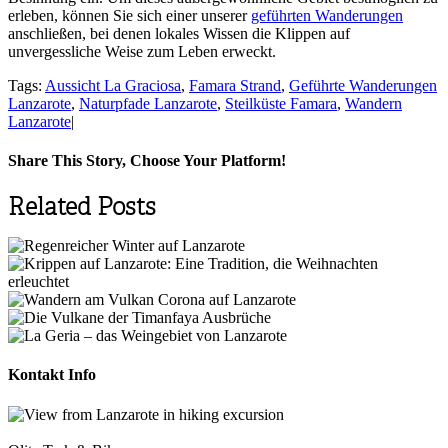
erleben, können Sie sich einer unserer
geführten Wanderungen
anschließen, bei denen lokales Wissen die Klippen auf
unvergessliche Weise zum Leben erweckt.
Tags:
Aussicht La Graciosa
,
Famara Strand
,
Geführte Wanderungen
Lanzarote
,
Naturpfade Lanzarote
,
Steilküste Famara
,
Wandern
Lanzarote
|
Share This Story, Choose Your Platform!
Facebook
X
Reddit
LinkedIn
Tumblr
Pinterest
Vk
Email
Related Posts
Kontakt Info