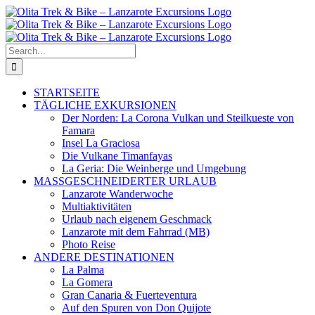
Skip
to
content
Search
for:
STARTSEITE
TÄGLICHE EXKURSIONEN
Der Norden: La Corona Vulkan und Steilkueste von
Famara
Insel La Graciosa
Die Vulkane Timanfayas
La Geria: Die Weinberge und Umgebung
MASSGESCHNEIDERTER URLAUB
Lanzarote Wanderwoche
Multiaktivitäten
Urlaub nach eigenem Geschmack
Lanzarote mit dem Fahrrad (MB)
Photo Reise
ANDERE DESTINATIONEN
La Palma
La Gomera
Gran Canaria & Fuerteventura
Auf den Spuren von Don Quijote