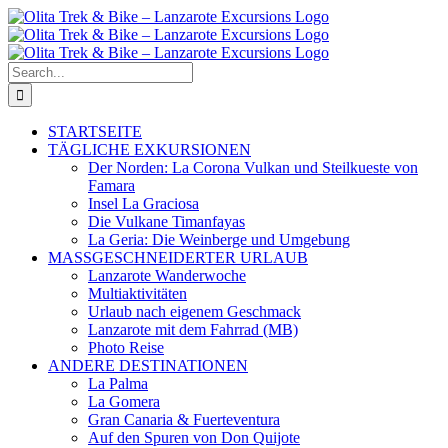
Skip
to
content
Search
for:
STARTSEITE
TÄGLICHE EXKURSIONEN
Der Norden: La Corona Vulkan und Steilkueste von
Famara
Insel La Graciosa
Die Vulkane Timanfayas
La Geria: Die Weinberge und Umgebung
MASSGESCHNEIDERTER URLAUB
Lanzarote Wanderwoche
Multiaktivitäten
Urlaub nach eigenem Geschmack
Lanzarote mit dem Fahrrad (MB)
Photo Reise
ANDERE DESTINATIONEN
La Palma
La Gomera
Gran Canaria & Fuerteventura
Auf den Spuren von Don Quijote