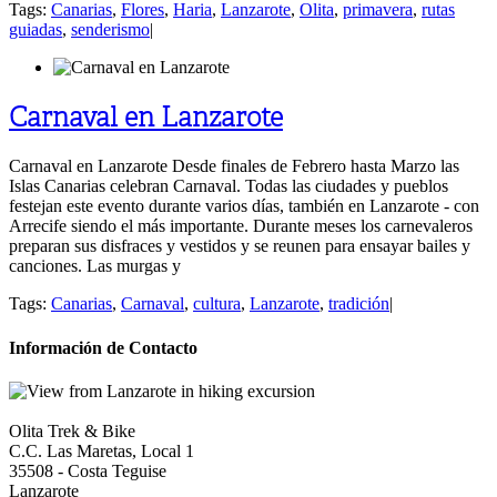
Tags:
Canarias
,
Flores
,
Haria
,
Lanzarote
,
Olita
,
primavera
,
rutas
guiadas
,
senderismo
|
Carnaval en Lanzarote
Carnaval en Lanzarote Desde finales de Febrero hasta Marzo las
Islas Canarias celebran Carnaval. Todas las ciudades y pueblos
festejan este evento durante varios días, también en Lanzarote - con
Arrecife siendo el más importante. Durante meses los carnevaleros
preparan sus disfraces y vestidos y se reunen para ensayar bailes y
canciones. Las murgas y
Tags:
Canarias
,
Carnaval
,
cultura
,
Lanzarote
,
tradición
|
Información de Contacto
Olita Trek & Bike
C.C. Las Maretas, Local 1
35508
-
Costa Teguise
Lanzarote