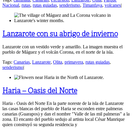
Nacional
,
rutas
,
rutas guiadas
,
senderismo
,
Timanfaya
,
volcanes
|
Lanzarote con su abrigo de invierno
Lanzarote con un vestido verde y amarillo. La imagen muestra el
pueblo de Máguez y el volcán Corona, en el norte de la isla.
Tags:
Canarias
,
Lanzarote
,
Olita
,
primavera
,
rutas guiadas
,
senderismo
|
Haria – Oasis del Norte
Haria - Oasis del Norte En la parte noreste de la isla de Lanzarote
las casas blancas del pueblo de Haria se esconden entre palmeras
canarias (Guarapos) y dan el nombre "Valle de las mil palmeras" a la
zona. El encanto del pueblo sedujo al artista local César Manrique
quien construyó su segunda residencia y