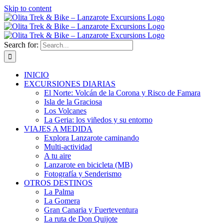
Skip to content
Search for:
INICIO
EXCURSIONES DIARIAS
El Norte: Volcán de la Corona y Risco de Famara
Isla de la Graciosa
Los Volcanes
La Geria: los viñedos y su entorno
VIAJES A MEDIDA
Explora Lanzarote caminando
Multi-actividad
A tu aire
Lanzarote en bicicleta (MB)
Fotografía y Senderismo
OTROS DESTINOS
La Palma
La Gomera
Gran Canaria y Fuerteventura
La ruta de Don Quijote