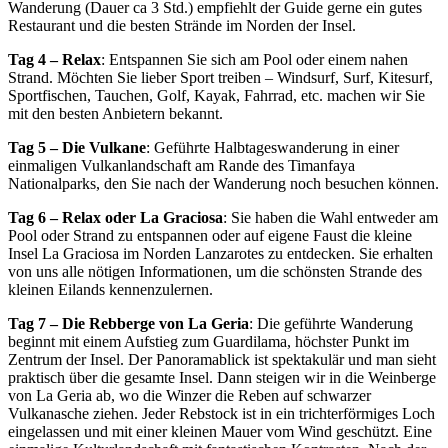
Wanderung (Dauer ca 3 Std.) empfiehlt der Guide gerne ein gutes
Restaurant und die besten Strände im Norden der Insel.
Tag 4 – Relax
: Entspannen Sie sich am Pool oder einem nahen
Strand. Möchten Sie lieber Sport treiben – Windsurf, Surf, Kitesurf,
Sportfischen, Tauchen, Golf, Kayak, Fahrrad, etc. machen wir Sie
mit den besten Anbietern bekannt.
Tag 5 – Die Vulkane
: Geführte Halbtageswanderung in einer
einmaligen Vulkanlandschaft am Rande des Timanfaya
Nationalparks, den Sie nach der Wanderung noch besuchen können.
Tag 6 – Relax oder La Graciosa
: Sie haben die Wahl entweder am
Pool oder Strand zu entspannen oder auf eigene Faust die kleine
Insel La Graciosa im Norden Lanzarotes zu entdecken. Sie erhalten
von uns alle nötigen Informationen, um die schönsten Strande des
kleinen Eilands kennenzulernen.
Tag 7 – Die Rebberge von La Geria
: Die geführte Wanderung
beginnt mit einem Aufstieg zum Guardilama, höchster Punkt im
Zentrum der Insel. Der Panoramablick ist spektakulär und man sieht
praktisch über die gesamte Insel. Dann steigen wir in die Weinberge
von La Geria ab, wo die Winzer die Reben auf schwarzer
Vulkanasche ziehen. Jeder Rebstock ist in ein trichterförmiges Loch
eingelassen und mit einer kleinen Mauer vom Wind geschützt. Eine