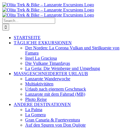
Skip
to
content
Search
for:
STARTSEITE
TÄGLICHE EXKURSIONEN
Der Norden: La Corona Vulkan und Steilkueste von
Famara
Insel La Graciosa
Die Vulkane Timanfayas
La Geria: Die Weinberge und Umgebung
MASSGESCHNEIDERTER URLAUB
Lanzarote Wanderwoche
Multiaktivitäten
Urlaub nach eigenem Geschmack
Lanzarote mit dem Fahrrad (MB)
Photo Reise
ANDERE DESTINATIONEN
La Palma
La Gomera
Gran Canaria & Fuerteventura
Auf den Spuren von Don Quijote