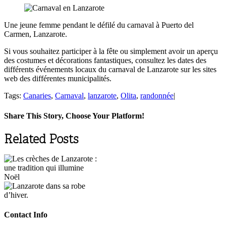
Une jeune femme pendant le défilé du carnaval à Puerto del
Carmen, Lanzarote.
Si vous souhaitez participer à la fête ou simplement avoir un aperçu
des costumes et décorations fantastiques, consultez les dates des
différents événements locaux du carnaval de Lanzarote sur les sites
web des différentes municipalités.
Tags:
Canaries
,
Carnaval
,
lanzarote
,
Olita
,
randonnée
|
Share This Story, Choose Your Platform!
Facebook
X
Reddit
LinkedIn
Tumblr
Pinterest
Vk
Email
Related Posts
Contact Info