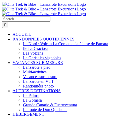
Skip
to
content
Search
for:
ACCUEIL
RANDONNEES QUOTIDIENNES
Le Nord : Volcan La Corona et la falaise de Famara
Ile La Graciosa
Les Volcans
La Geria: les vignobles
VACANCES SUR MESURE
Lanzarote a pied
Multi-activites
Vacances sur mesure
Lanzarote en VTT
Randonnées photo
AUTRES DESTINATIONS
La Palma
La Gomera
Grande Canarie & Fuerteventura
La route de Don Quichotte
HÉBERGEMENT