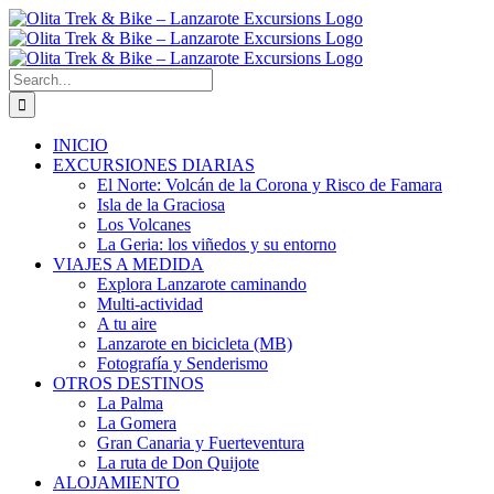
Skip
to
content
Search
for:
INICIO
EXCURSIONES DIARIAS
El Norte: Volcán de la Corona y Risco de Famara
Isla de la Graciosa
Los Volcanes
La Geria: los viñedos y su entorno
VIAJES A MEDIDA
Explora Lanzarote caminando
Multi-actividad
A tu aire
Lanzarote en bicicleta (MB)
Fotografía y Senderismo
OTROS DESTINOS
La Palma
La Gomera
Gran Canaria y Fuerteventura
La ruta de Don Quijote
ALOJAMIENTO