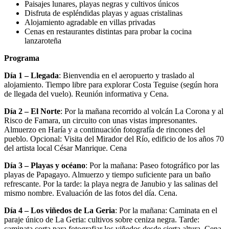
Paisajes lunares, playas negras y cultivos únicos
Disfruta de espléndidas playas y aguas cristalinas
Alojamiento agradable en villas privadas
Cenas en restaurantes distintas para probar la cocina
lanzaroteña
Programa
Día 1 – Llegada
: Bienvendia en el aeropuerto y traslado al
alojamiento. Tiempo libre para explorar Costa Teguise (según hora
de llegada del vuelo). Reunión informativa y Cena.
Día 2 – El Norte
: Por la mañana recorrido al volcán La Corona y al
Risco de Famara, un circuito con unas vistas impresonantes.
Almuerzo en Haría y a continuación fotografía de rincones del
pueblo. Opcional: Visita del Mirador del Río, edificio de los años 70
del artista local César Manrique. Cena
Día 3 – Playas y océano
: Por la mañana: Paseo fotográfico por las
playas de Papagayo. Almuerzo y tiempo suficiente para un baño
refrescante. Por la tarde: la playa negra de Janubio y las salinas del
mismo nombre. Evaluación de las fotos del día. Cena.
Día 4 – Los viñedos de La Geria
: Por la mañana: Caminata en el
paraje único de La Geria: cultivos sobre ceniza negra. Tarde:
caminata corta para fotografiar los viñedos desde cierta altura. Cena