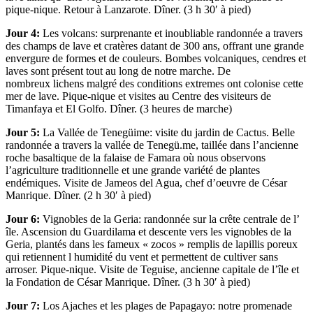
pique-nique. Retour à Lanzarote. Dîner. (3 h 30′ à pied)
Jour 4:
Les volcans: surprenante et inoubliable randonnée a travers
des champs de lave et cratères datant de 300 ans, offrant une grande
envergure de formes et de couleurs. Bombes volcaniques, cendres et
laves sont présent tout au long de notre marche. De
nombreux lichens malgré des conditions extremes ont colonise cette
mer de lave. Pique-nique et visites au Centre des visiteurs de
Timanfaya et El Golfo. Dîner. (3 heures de marche)
Jour 5:
La Vallée de Tenegüime: visite du jardin de Cactus. Belle
randonnée a travers la vallée de Tenegü.me, taillée dans l’ancienne
roche basaltique de la falaise de Famara où nous observons
l’agriculture traditionnelle et une grande variété de plantes
endémiques. Visite de Jameos del Agua, chef d’oeuvre de César
Manrique. Dîner. (2 h 30′ à pied)
Jour 6:
Vignobles de la Geria: randonnée sur la crête centrale de l’
île. Ascension du Guardilama et descente vers les vignobles de la
Geria, plantés dans les fameux « zocos » remplis de lapillis poreux
qui retiennent l humidité du vent et permettent de cultiver sans
arroser. Pique-nique. Visite de Teguise, ancienne capitale de l’île et
la Fondation de César Manrique. Dîner. (3 h 30′ à pied)
Jour 7:
Los Ajaches et les plages de Papagayo: notre promenade