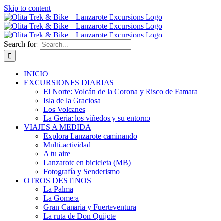
Skip to content
Search for:
INICIO
EXCURSIONES DIARIAS
El Norte: Volcán de la Corona y Risco de Famara
Isla de la Graciosa
Los Volcanes
La Geria: los viñedos y su entorno
VIAJES A MEDIDA
Explora Lanzarote caminando
Multi-actividad
A tu aire
Lanzarote en bicicleta (MB)
Fotografía y Senderismo
OTROS DESTINOS
La Palma
La Gomera
Gran Canaria y Fuerteventura
La ruta de Don Quijote