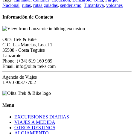
Nacional
,
rutas
,
rutas guiadas
,
senderismo
,
Timanfaya
,
volcanes
|
Información de Contacto
Olita Trek & Bike
C.C. Las Maretas, Local 1
35508
-
Costa Teguise
Lanzarote
Phone: (+34) 619 169 989
Email: info@olita-treks.com
Agencia de Viajes
I-AV-00037770.2
Menu
EXCURSIONES DIARIAS
VIAJES A MEDIDA
OTROS DESTINOS
ALOJAMIENTO