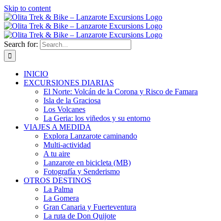
Skip to content
Search for:
INICIO
EXCURSIONES DIARIAS
El Norte: Volcán de la Corona y Risco de Famara
Isla de la Graciosa
Los Volcanes
La Geria: los viñedos y su entorno
VIAJES A MEDIDA
Explora Lanzarote caminando
Multi-actividad
A tu aire
Lanzarote en bicicleta (MB)
Fotografía y Senderismo
OTROS DESTINOS
La Palma
La Gomera
Gran Canaria y Fuerteventura
La ruta de Don Quijote