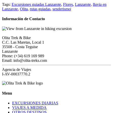
Tags:
Excursiones guiadas Lanzarote
,
Flores
,
Lanzarote
,
lluvia en
Lanzarote
,
Olita
,
rutas guiadas
,
senderismo
|
Información de Contacto
Olita Trek & Bike
C.C. Las Maretas, Local 1
35508
-
Costa Teguise
Lanzarote
Phone: (+34) 619 169 989
Email: info@olita-treks.com
Agencia de Viajes
I-AV-00037770.2
Menu
EXCURSIONES DIARIAS
VIAJES A MEDIDA
OTROS DESTINOS