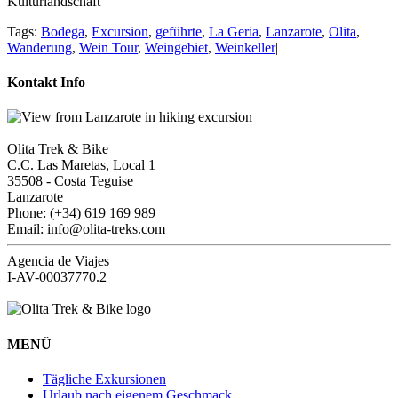
Kulturlandschaft
Tags:
Bodega
,
Excursion
,
geführte
,
La Geria
,
Lanzarote
,
Olita
,
Wanderung
,
Wein Tour
,
Weingebiet
,
Weinkeller
|
Kontakt Info
Olita Trek & Bike
C.C. Las Maretas, Local 1
35508
-
Costa Teguise
Lanzarote
Phone: (+34) 619 169 989
Email: info@olita-treks.com
Agencia de Viajes
I-AV-00037770.2
MENÜ
Tägliche Exkursionen
Urlaub nach eigenem Geschmack