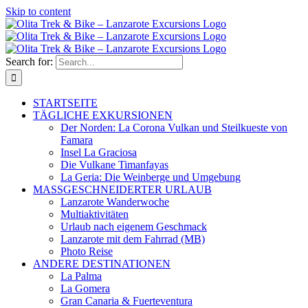
Skip to content
Search for:
STARTSEITE
TÄGLICHE EXKURSIONEN
Der Norden: La Corona Vulkan und Steilkueste von
Famara
Insel La Graciosa
Die Vulkane Timanfayas
La Geria: Die Weinberge und Umgebung
MASSGESCHNEIDERTER URLAUB
Lanzarote Wanderwoche
Multiaktivitäten
Urlaub nach eigenem Geschmack
Lanzarote mit dem Fahrrad (MB)
Photo Reise
ANDERE DESTINATIONEN
La Palma
La Gomera
Gran Canaria & Fuerteventura